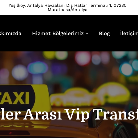
Yeşilköy, Antalya Havaalanı Dış Hatlar Terminali 1, 07230
Muratpaşa/Antalya
kkımızda
Hizmet Bölgelerimiz
Blog
İletişi
ler Arası Vip Trans