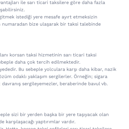
ntajları ile sarı ticari taksilere göre daha fazla
bilirsiniz.
gitmek istediği yere mesafe ayırt etmeksizin
n numaradan bize ulaşarak bir taksi talebinde
nı korsan taksi hizmetinin sarı ticari taksi
sebeple daha çok tercih edilmektedir.
viyededir. Bu sebeple yolculara karşı daha kibar, nazik
çözüm odaklı yaklaşım sergilerler. Örneğin; sigara
 davranış sergileyemezler, beraberinde bavul vb.
beple sizi bir yerden başka bir yere taşıyacak olan
 karşılaşacağı yaptırımlar vardır.
 Hatta, korsan taksi şoförleri sarı ticari taksilere