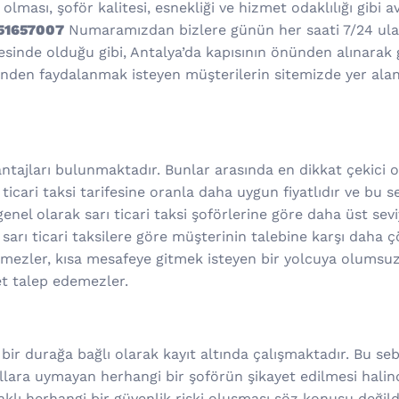
lması, şoför kalitesi, esnekliği ve hizmet odaklılığı gibi ava
551657007
Numaramızdan bizlere günün her saati 7/24 ulaşa
esinde olduğu gibi, Antalya’da kapısının önünden alınarak 
tinden faydalanmak isteyen müşterilerin sitemizde yer ala
ajları bulunmaktadır. Bunlar arasında en dikkat çekici ola
ticari taksi tarifesine oranla daha uygun fiyatlıdır ve bu 
 genel olarak sarı ticari taksi şoförlerine göre daha üst se
 sarı ticari taksilere göre müşterinin talebine karşı daha 
rmezler, kısa mesafeye gitmek isteyen bir yolcuya olumsuz
et talep edemezler.
 bir durağa bağlı olarak kayıt altında çalışmaktadır. Bu se
lara uymayan herhangi bir şoförün şikayet edilmesi halinde
ı herhangi bir güvenlik riski oluşması söz konusu değildir.