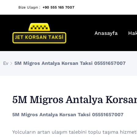
Bize Ulaşın :
+90 555 165 7007
Anasayfa
Ha
Ev
5M Migros Antalya Korsan Taksi 05551657007
5M Migros Antalya Korsa
5M Migros Antalya Korsan Taksi 05551657007
Yolcuların artan ulaşım talebini toplu taşıma hizmet