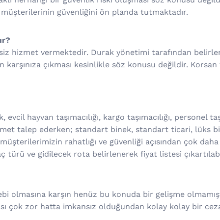
 müşterilerinin güvenliğini ön planda tutmaktadır.
ır?
isiz hizmet vermektedir. Durak yönetimi tarafından belirl
in karşınıza çıkması kesinlikle söz konusu değildir. Korsan
, evcil hayvan taşımacılığı, kargo taşımacılığı, personel taş
t talep ederken; standart binek, standart ticari, lüks bin
müşterilerimizin rahatlığı ve güvenliği açısından çok daha f
türü ve gidilecek rota belirlenerek fiyat listesi çıkartılabi
alebi olmasına karşın henüz bu konuda bir gelişme olmamışt
ı çok zor hatta imkansız olduğundan kolay kolay bir ceza 