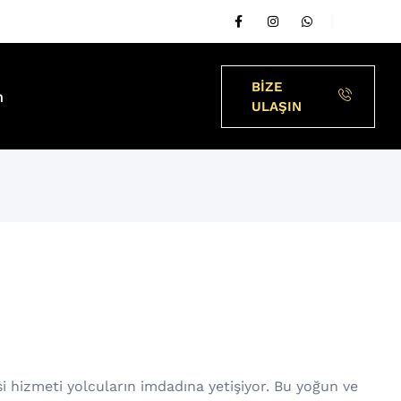
BİZE
m
ULAŞIN
i hizmeti yolcuların imdadına yetişiyor. Bu yoğun ve