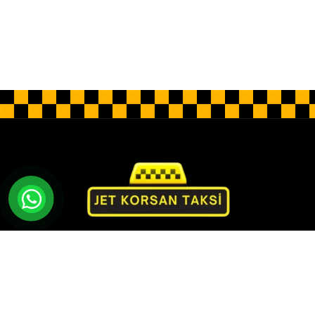
Jet Korsan Taksi olarak rahatlık ve lüks sunan özel
bir hizmet sunuyoruz. Profesyonel sürücüler, lüks
araçlar ve kişiye özel hizmet anlayışıyla konforlu ve
güvenli bir yolculuk deneyimi sunuyoruz.