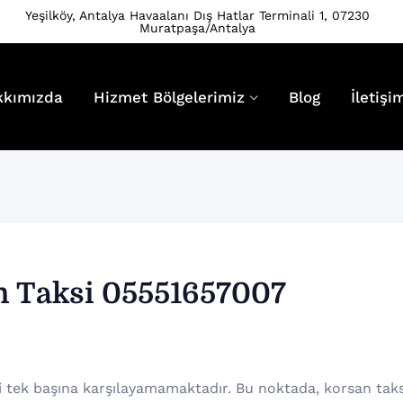
Yeşilköy, Antalya Havaalanı Dış Hatlar Terminali 1, 07230
Muratpaşa/Antalya
kkımızda
Hizmet Bölgelerimiz
Blog
İletişi
n Taksi 05551657007
i tek başına karşılayamamaktadır. Bu noktada, korsan taks