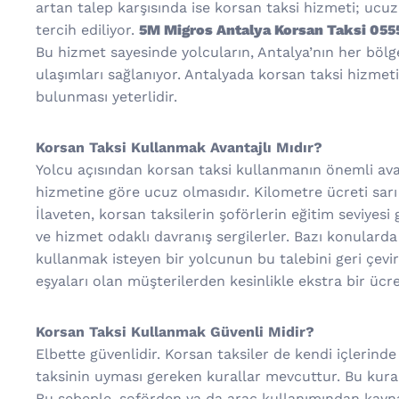
artan talep karşısında ise korsan taksi hizmeti; ucuz o
tercih ediliyor.
5M Migros Antalya Korsan Taksi 05
Bu hizmet sayesinde yolcuların, Antalya’nın her bölg
ulaşımları sağlanıyor. Antalyada korsan taksi hizme
bulunması yeterlidir.
Korsan Taksi Kullanmak Avantajlı Mıdır?
Yolcu açısından korsan taksi kullanmanın önemli avant
hizmetine göre ucuz olmasıdır. Kilometre ücreti sarı 
İlaveten, korsan taksilerin şoförlerin eğitim seviyesi
ve hizmet odaklı davranış sergilerler. Bazı konularda
kullanmak isteyen bir yolcunun bu talebini geri çevi
eşyaları olan müşterilerden kesinlikle ekstra bir ücr
Korsan Taksi Kullanmak Güvenli Midir?
Elbette güvenlidir. Korsan taksiler de kendi içlerinde
taksinin uyması gereken kurallar mevcuttur. Bu kural
Bu sebeple, şoförden ya da araç kullanımından kaynakl