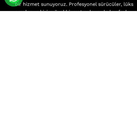
bir hizmet sunuyoruz. Profesyonel sürücüler, lüks
araçlar ve kişiye özel hizmet anlayışıyla konforlu ve
güvenli bir yolculuk deneyimi sunuyoruz.
info@antalyakorsantaksileri.com
+90 555 165 7007
Menü
Anasayfa
Hakkımızda
Hizmet Bölgelerimiz
Blog