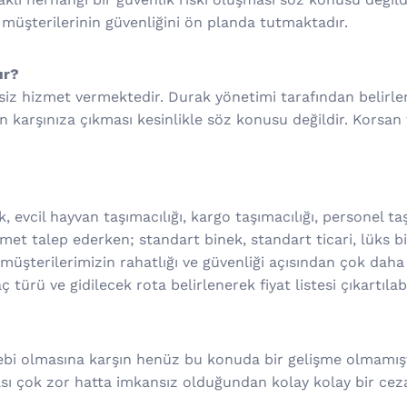
 müşterilerinin güvenliğini ön planda tutmaktadır.
ır?
isiz hizmet vermektedir. Durak yönetimi tarafından belirl
in karşınıza çıkması kesinlikle söz konusu değildir. Korsan
, evcil hayvan taşımacılığı, kargo taşımacılığı, personel taş
t talep ederken; standart binek, standart ticari, lüks bin
müşterilerimizin rahatlığı ve güvenliği açısından çok daha f
türü ve gidilecek rota belirlenerek fiyat listesi çıkartılabi
alebi olmasına karşın henüz bu konuda bir gelişme olmamışt
ı çok zor hatta imkansız olduğundan kolay kolay bir ceza 