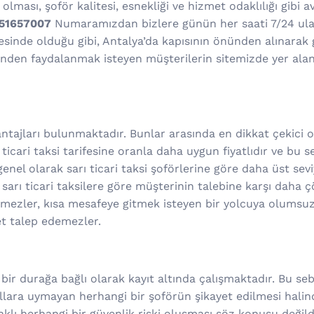
lması, şoför kalitesi, esnekliği ve hizmet odaklılığı gibi ava
551657007
Numaramızdan bizlere günün her saati 7/24 ulaşa
esinde olduğu gibi, Antalya’da kapısının önünden alınarak 
tinden faydalanmak isteyen müşterilerin sitemizde yer ala
ajları bulunmaktadır. Bunlar arasında en dikkat çekici ola
ticari taksi tarifesine oranla daha uygun fiyatlıdır ve bu 
 genel olarak sarı ticari taksi şoförlerine göre daha üst se
 sarı ticari taksilere göre müşterinin talebine karşı daha 
rmezler, kısa mesafeye gitmek isteyen bir yolcuya olumsuz
et talep edemezler.
 bir durağa bağlı olarak kayıt altında çalışmaktadır. Bu se
lara uymayan herhangi bir şoförün şikayet edilmesi halinde
ı herhangi bir güvenlik riski oluşması söz konusu değildir.