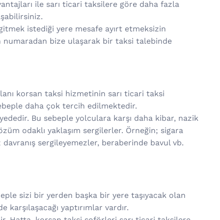
ntajları ile sarı ticari taksilere göre daha fazla
bilirsiniz.
gitmek istediği yere mesafe ayırt etmeksizin
n numaradan bize ulaşarak bir taksi talebinde
nı korsan taksi hizmetinin sarı ticari taksi
sebeple daha çok tercih edilmektedir.
viyededir. Bu sebeple yolculara karşı daha kibar, nazik
çözüm odaklı yaklaşım sergilerler. Örneğin; sigara
 davranış sergileyemezler, beraberinde bavul vb.
beple sizi bir yerden başka bir yere taşıyacak olan
 karşılaşacağı yaptırımlar vardır.
 Hatta, korsan taksi şoförleri sarı ticari taksilere