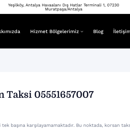
Yeşilköy, Antalya Havaalanı Dış Hatlar Terminali 1, 07230
Muratpaşa/Antalya
kkımızda
Hizmet Bölgelerimiz
Blog
İletişi
n Taksi 05551657007
i tek başına karşılayamamaktadır. Bu noktada, korsan taks