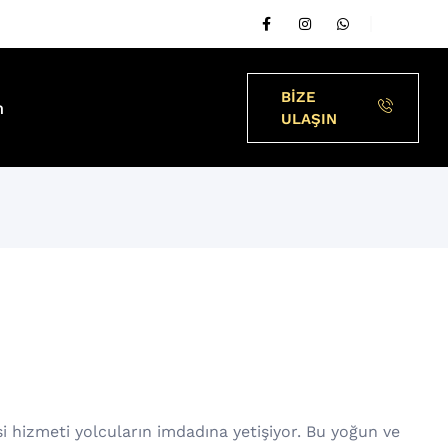
BİZE
m
ULAŞIN
i hizmeti yolcuların imdadına yetişiyor. Bu yoğun ve