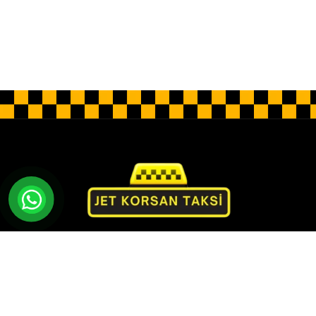
Jet Korsan Taksi olarak rahatlık ve lüks sunan özel
bir hizmet sunuyoruz. Profesyonel sürücüler, lüks
araçlar ve kişiye özel hizmet anlayışıyla konforlu ve
güvenli bir yolculuk deneyimi sunuyoruz.