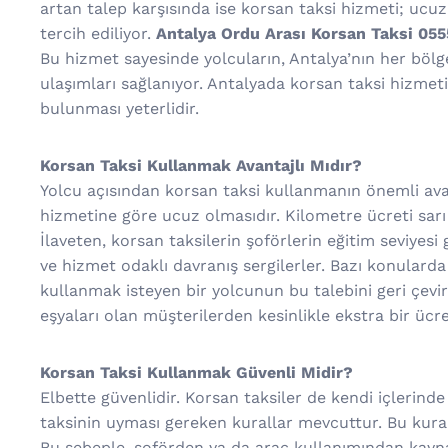
artan talep karşısında ise korsan taksi hizmeti; ucuz o
tercih ediliyor.
Antalya Ordu Arası Korsan Taksi 05
Bu hizmet sayesinde yolcuların, Antalya’nın her bölg
ulaşımları sağlanıyor. Antalyada korsan taksi hizme
bulunması yeterlidir.
Korsan Taksi Kullanmak Avantajlı Mıdır?
Yolcu açısından korsan taksi kullanmanın önemli avant
hizmetine göre ucuz olmasıdır. Kilometre ücreti sarı 
İlaveten, korsan taksilerin şoförlerin eğitim seviyesi
ve hizmet odaklı davranış sergilerler. Bazı konularda
kullanmak isteyen bir yolcunun bu talebini geri çevi
eşyaları olan müşterilerden kesinlikle ekstra bir ücr
Korsan Taksi Kullanmak Güvenli Midir?
Elbette güvenlidir. Korsan taksiler de kendi içlerinde
taksinin uyması gereken kurallar mevcuttur. Bu kural
Bu sebeple, şoförden ya da araç kullanımından kaynakl