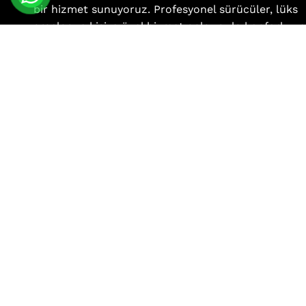
bir hizmet sunuyoruz. Profesyonel sürücüler, lüks
araçlar ve kişiye özel hizmet anlayışıyla konforlu ve
güvenli bir yolculuk deneyimi sunuyoruz.
info@antalyakorsantaksileri.com
+90 555 165 7007
Menü
Anasayfa
Hakkımızda
Hizmet Bölgelerimiz
Blog