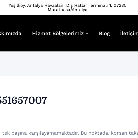
Yeşilköy, Antalya Havaalanı Dış Hatlar Terminali 1, 07230
Muratpaşa/Antalya
kkımızda
Hizmet Bölgelerimiz
Blog
İletişi
551657007
i tek başına karşılayamamaktadır. Bu noktada, korsan taks