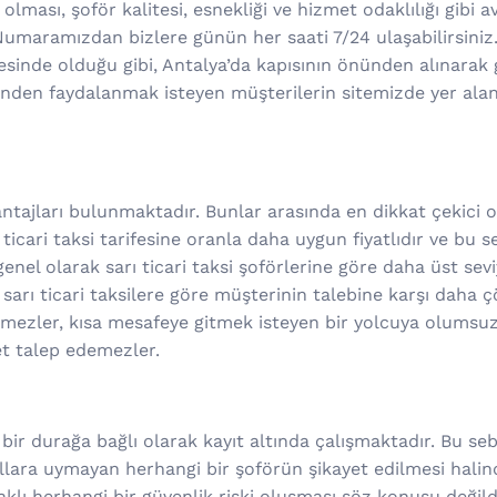
lması, şoför kalitesi, esnekliği ve hizmet odaklılığı gibi ava
umaramızdan bizlere günün her saati 7/24 ulaşabilirsiniz
esinde olduğu gibi, Antalya’da kapısının önünden alınarak 
tinden faydalanmak isteyen müşterilerin sitemizde yer ala
ajları bulunmaktadır. Bunlar arasında en dikkat çekici ola
ticari taksi tarifesine oranla daha uygun fiyatlıdır ve bu 
 genel olarak sarı ticari taksi şoförlerine göre daha üst se
 sarı ticari taksilere göre müşterinin talebine karşı daha 
rmezler, kısa mesafeye gitmek isteyen bir yolcuya olumsuz
et talep edemezler.
 bir durağa bağlı olarak kayıt altında çalışmaktadır. Bu se
lara uymayan herhangi bir şoförün şikayet edilmesi halinde
ı herhangi bir güvenlik riski oluşması söz konusu değildir.