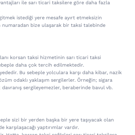
ntajları ile sarı ticari taksilere göre daha fazla
.
gitmek istediği yere mesafe ayırt etmeksizin
n numaradan bize ulaşarak bir taksi talebinde
nı korsan taksi hizmetinin sarı ticari taksi
sebeple daha çok tercih edilmektedir.
viyededir. Bu sebeple yolculara karşı daha kibar, nazik
çözüm odaklı yaklaşım sergilerler. Örneğin; sigara
 davranış sergileyemezler, beraberinde bavul vb.
beple sizi bir yerden başka bir yere taşıyacak olan
 karşılaşacağı yaptırımlar vardır.
 Hatta, korsan taksi şoförleri sarı ticari taksilere