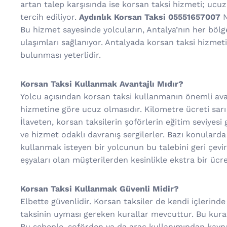
artan talep karşısında ise korsan taksi hizmeti; ucuz o
tercih ediliyor.
Aydınlık Korsan Taksi 05551657007
N
Bu hizmet sayesinde yolcuların, Antalya’nın her bölg
ulaşımları sağlanıyor. Antalyada korsan taksi hizme
bulunması yeterlidir.
Korsan Taksi Kullanmak Avantajlı Mıdır?
Yolcu açısından korsan taksi kullanmanın önemli avant
hizmetine göre ucuz olmasıdır. Kilometre ücreti sarı 
İlaveten, korsan taksilerin şoförlerin eğitim seviyesi
ve hizmet odaklı davranış sergilerler. Bazı konularda
kullanmak isteyen bir yolcunun bu talebini geri çevi
eşyaları olan müşterilerden kesinlikle ekstra bir ücr
Korsan Taksi Kullanmak Güvenli Midir?
Elbette güvenlidir. Korsan taksiler de kendi içlerinde
taksinin uyması gereken kurallar mevcuttur. Bu kural
Bu sebeple, şoförden ya da araç kullanımından kaynakl