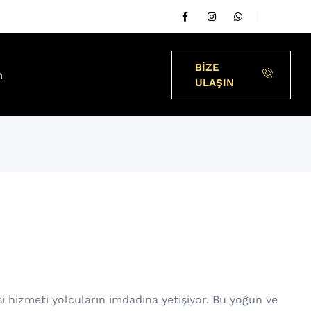
BİZE
m
ULAŞIN
i hizmeti yolcuların imdadına yetişiyor. Bu yoğun ve