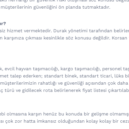
 müşterilerinin güvenliğini ön planda tutmaktadır.
ır?
isiz hizmet vermektedir. Durak yönetimi tarafından belirl
in karşınıza çıkması kesinlikle söz konusu değildir. Korsan
, evcil hayvan taşımacılığı, kargo taşımacılığı, personel taş
t talep ederken; standart binek, standart ticari, lüks bin
müşterilerimizin rahatlığı ve güvenliği açısından çok daha f
türü ve gidilecek rota belirlenerek fiyat listesi çıkartılabi
alebi olmasına karşın henüz bu konuda bir gelişme olmamışt
ı çok zor hatta imkansız olduğundan kolay kolay bir ceza 