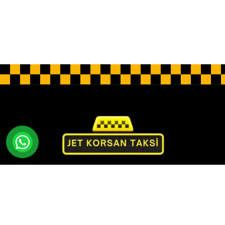
Jet Korsan Taksi olarak rahatlık ve lüks sunan özel
bir hizmet sunuyoruz. Profesyonel sürücüler, lüks
araçlar ve kişiye özel hizmet anlayışıyla konforlu ve
güvenli bir yolculuk deneyimi sunuyoruz.