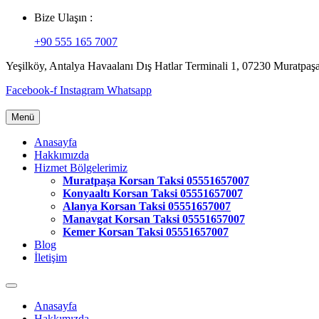
Bize Ulaşın :
+90 555 165 7007
Yeşilköy, Antalya Havaalanı Dış Hatlar Terminali 1, 07230 Muratpaş
Facebook-f
Instagram
Whatsapp
Menü
Anasayfa
Hakkımızda
Hizmet Bölgelerimiz
Muratpaşa Korsan Taksi 05551657007
Konyaaltı Korsan Taksi 05551657007
Alanya Korsan Taksi 05551657007
Manavgat Korsan Taksi 05551657007
Kemer Korsan Taksi 05551657007
Blog
İletişim
Anasayfa
Hakkımızda