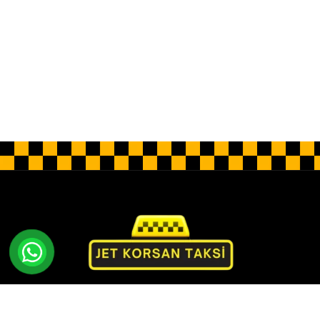
Jet Korsan Taksi olarak rahatlık ve lüks sunan özel
bir hizmet sunuyoruz. Profesyonel sürücüler, lüks