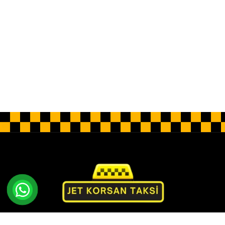
Jet Korsan Taksi olarak rahatlık ve lüks sunan özel