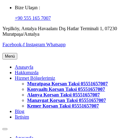
Bize Ulaşın :
+90 555 165 7007
Yeşilköy, Antalya Havaalanı Dış Hatlar Terminali 1, 07230
Muratpaşa/Antalya
Facebook-f
Instagram
Whatsapp
Menü
Anasayfa
Hakkımızda
Hizmet Bölgelerimiz
Muratpaşa Korsan Taksi 05551657007
Konyaaltı Korsan Taksi 05551657007
Alanya Korsan Taksi 05551657007
Manavgat Korsan Taksi 05551657007
Kemer Korsan Taksi 05551657007
Blog
İletişim
Anasayfa