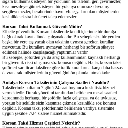
sigara kullanmak isteyen bir yolcunun bu talebini geri çevirmezler,
kısa mesafeye gitmek isteyen bir yolcuya olumsuz davranış
sergileyemezler, beraberinde bavul vb. eşyaları olan müşterilerden
kesinlikle ekstra bir ücret talep edemezler.
Korsan Taksi Kullanmak Güvenli Midir?
Elbette güvenlidir. Korsan taksiler de kendi içlerinde bir durağa
bağlı olarak kayıt altında çalışmaktadır. Bu sebeple sizi bir yerden
başka bir yere taşıyacak olan taksinin uyması gereken kurallar
mevcuttur. Bu kurallara uymayan herhangi bir şoförün şikayet
edilmesi halinde karşılaşacağı yaptırımlar vardır.
Bu sebeple, şoförden ya da araç kullanımından kaynaklı herhangi
bir güvenlik riski oluşması söz konusu değildir. Hatta, korsan taksi
şoförleri sarı ticari taksilere göre trafik kurallarına karşı daha hassas
davranarak müşterilerinin güvenliğini ön planda tutmaktadır.
Antalya Korsan Taksilerinin Çalışma Saatleri Nasıldır?
Taksilerimiz haftanın 7 günü 24 saat boyunca kesintisiz hizmet
vermektedir. Durak yönetimi tarafından belirlenen mesai saatleri
kapsamında herhangi bir şoförün fazla çalışması ya da uykusuz,
yorgun bir şekilde sizin karşınıza çıkması kesinlikle söz konusu
değildir. Korsan taksi şoförlerimiz belirlenen vardiya sistemine
uygun şekilde 7/24 sizlere hizmet sunmaktadır.
Korsan Taksi Hizmet Çeşitleri Nelerdir?