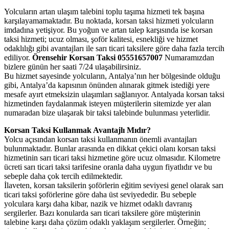
Yolcuların artan ulaşım talebini toplu taşıma hizmeti tek başına
karşılayamamaktadır. Bu noktada, korsan taksi hizmeti yolcuların
imdadına yetişiyor. Bu yoğun ve artan talep karşısında ise korsan
taksi hizmeti; ucuz olması, şoför kalitesi, esnekliği ve hizmet
odaklılığı gibi avantajları ile sarı ticari taksilere göre daha fazla tercih
ediliyor.
Örensehir Korsan Taksi 05551657007
Numaramızdan
bizlere günün her saati 7/24 ulaşabilirsiniz.
Bu hizmet sayesinde yolcuların, Antalya’nın her bölgesinde olduğu
gibi, Antalya’da kapısının önünden alınarak gitmek istediği yere
mesafe ayırt etmeksizin ulaşımları sağlanıyor. Antalyada korsan taksi
hizmetinden faydalanmak isteyen müşterilerin sitemizde yer alan
numaradan bize ulaşarak bir taksi talebinde bulunması yeterlidir.
Korsan Taksi Kullanmak Avantajlı Mıdır?
Yolcu açısından korsan taksi kullanmanın önemli avantajları
bulunmaktadır. Bunlar arasında en dikkat çekici olanı korsan taksi
hizmetinin sarı ticari taksi hizmetine göre ucuz olmasıdır. Kilometre
ücreti sarı ticari taksi tarifesine oranla daha uygun fiyatlıdır ve bu
sebeple daha çok tercih edilmektedir.
İlaveten, korsan taksilerin şoförlerin eğitim seviyesi genel olarak sarı
ticari taksi şoförlerine göre daha üst seviyededir. Bu sebeple
yolculara karşı daha kibar, nazik ve hizmet odaklı davranış
sergilerler. Bazı konularda sarı ticari taksilere göre müşterinin
talebine karşı daha çözüm odaklı yaklaşım sergilerler. Örneğin;