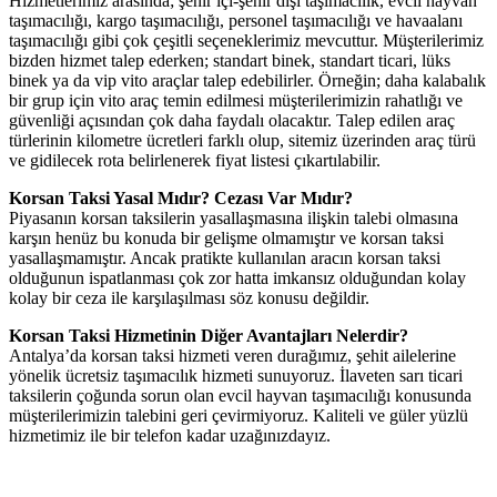
Hizmetlerimiz arasında; şehir içi-şehir dışı taşımacılık, evcil hayvan
taşımacılığı, kargo taşımacılığı, personel taşımacılığı ve havaalanı
taşımacılığı gibi çok çeşitli seçeneklerimiz mevcuttur. Müşterilerimiz
bizden hizmet talep ederken; standart binek, standart ticari, lüks
binek ya da vip vito araçlar talep edebilirler. Örneğin; daha kalabalık
bir grup için vito araç temin edilmesi müşterilerimizin rahatlığı ve
güvenliği açısından çok daha faydalı olacaktır. Talep edilen araç
türlerinin kilometre ücretleri farklı olup, sitemiz üzerinden araç türü
ve gidilecek rota belirlenerek fiyat listesi çıkartılabilir.
Korsan Taksi Yasal Mıdır? Cezası Var Mıdır?
Piyasanın korsan taksilerin yasallaşmasına ilişkin talebi olmasına
karşın henüz bu konuda bir gelişme olmamıştır ve korsan taksi
yasallaşmamıştır. Ancak pratikte kullanılan aracın korsan taksi
olduğunun ispatlanması çok zor hatta imkansız olduğundan kolay
kolay bir ceza ile karşılaşılması söz konusu değildir.
Korsan Taksi Hizmetinin Diğer Avantajları Nelerdir?
Antalya’da korsan taksi hizmeti veren durağımız, şehit ailelerine
yönelik ücretsiz taşımacılık hizmeti sunuyoruz. İlaveten sarı ticari
taksilerin çoğunda sorun olan evcil hayvan taşımacılığı konusunda
müşterilerimizin talebini geri çevirmiyoruz. Kaliteli ve güler yüzlü
hizmetimiz ile bir telefon kadar uzağınızdayız.