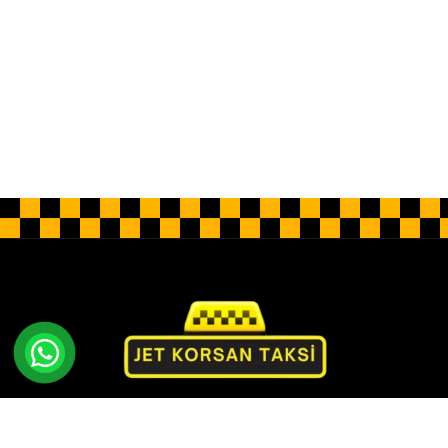
Jet Korsan Taksi olarak rahatlık ve lüks sunan özel
bir hizmet sunuyoruz. Profesyonel sürücüler, lüks