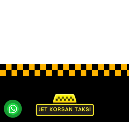
Jet Korsan Taksi olarak rahatlık ve lüks sunan özel